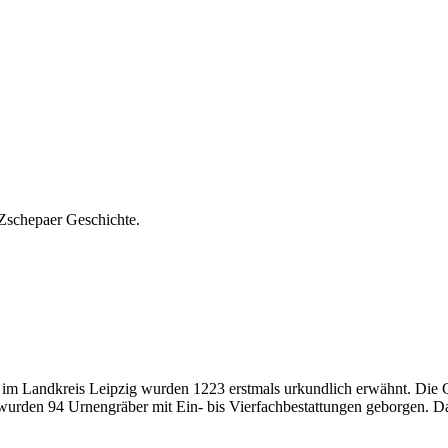
Zschepaer Geschichte.
m Landkreis Leipzig wurden 1223 erstmals urkundlich erwähnt. Die Ge
i wurden 94 Urnengräber mit Ein- bis Vierfachbestattungen geborgen.