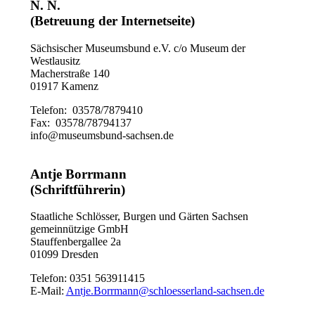
N. N.
(Betreuung der Internetseite)
Sächsischer Museumsbund e.V. c/o Museum der
Westlausitz
Macherstraße 140
01917 Kamenz
Telefon: 03578/7879410
Fax: 03578/78794137
info@museumsbund-sachsen.de
Antje Borrmann
(Schriftführerin)
Staatliche Schlösser, Burgen und Gärten Sachsen
gemeinnützige GmbH
Stauffenbergallee 2a
01099 Dresden
Telefon: 0351 563911415
E-Mail:
Antje.Borrmann@schloesserland-sachsen.de