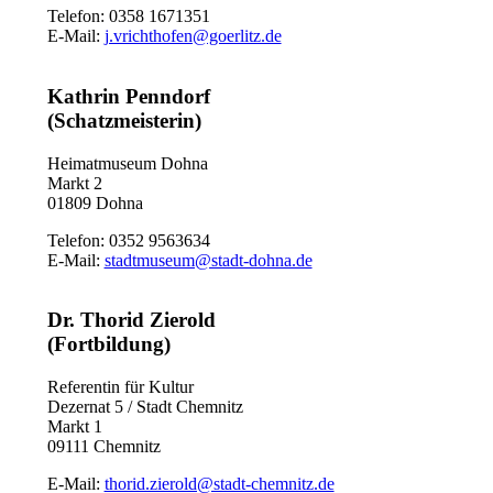
Telefon: 0358 1671351
E-Mail:
j.vrichthofen@goerlitz.de
Kathrin Penndorf
(Schatzmeisterin)
Heimatmuseum Dohna
Markt 2
01809 Dohna
Telefon: 0352 9563634
E-Mail:
stadtmuseum@stadt-dohna.de
Dr. Thorid Zierold
(Fortbildung)
Referentin für Kultur
Dezernat 5 / Stadt Chemnitz
Markt 1
09111 Chemnitz
E-Mail:
thorid.zierold@stadt-chemnitz.de