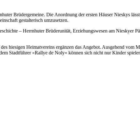
rnhuter Brüdergemeine. Die Anordnung der ersten Häuser Nieskys lässt
einschaft gestalterisch umzusetzen.
geschichte – Herrnhuter Brüderunität, Erziehungswesen am Nieskyer P
er des hiesigen Heimatvereins ergänzen das Angebot. Ausgehend vom 
 dem Stadtführer »Rallye de Noly« können sich nicht nur Kinder spiele