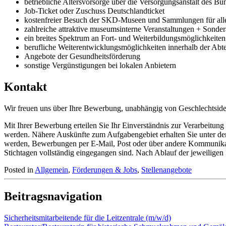
betriebliche Altersvorsorge über die Versorgungsanstalt des 
Job-Ticket oder Zuschuss Deutschlandticket
kostenfreier Besuch der SKD-Museen und Sammlungen für alle
zahlreiche attraktive museumsinterne Veranstaltungen + Sonder
ein breites Spektrum an Fort- und Weiterbildungsmöglichkeiten
berufliche Weiterentwicklungsmöglichkeiten innerhalb der A
Angebote der Gesundheitsförderung
sonstige Vergünstigungen bei lokalen Anbietern
Kontakt
Wir freuen uns über Ihre Bewerbung, unabhängig von Geschlechtsidenti
Mit Ihrer Bewerbung erteilen Sie Ihr Einverständnis zur Verarbeitun
werden. Nähere Auskünfte zum Aufgabengebiet erhalten Sie unter de
werden, Bewerbungen per E-Mail, Post oder über andere Kommunikat
Stichtagen vollständig eingegangen sind. Nach Ablauf der jeweilige
Posted in
Allgemein
,
Förderungen & Jobs
,
Stellenangebote
Beitragsnavigation
Sicherheitsmitarbeitende für die Leitzentrale (m/w/d)