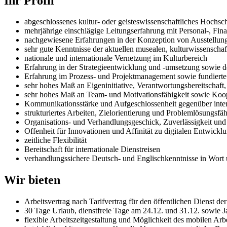
Ihr Profil
abgeschlossenes kultur- oder geisteswissenschaftliches Hochsc
mehrjährige einschlägige Leitungserfahrung mit Personal-, Fi
nachgewiesene Erfahrungen in der Konzeption von Ausstellunge
sehr gute Kenntnisse der aktuellen musealen, kulturwissenschaf
nationale und internationale Vernetzung im Kulturbereich
Erfahrung in der Strategieentwicklung und -umsetzung sowie d
Erfahrung im Prozess- und Projektmanagement sowie fundierte 
sehr hohes Maß an Eigeninitiative, Verantwortungsbereitschaft,
sehr hohes Maß an Team- und Motivationsfähigkeit sowie Koop
Kommunikationsstärke und Aufgeschlossenheit gegenüber interd
strukturiertes Arbeiten, Zielorientierung und Problemlösungsfäh
Organisations- und Verhandlungsgeschick, Zuverlässigkeit und 
Offenheit für Innovationen und Affinität zu digitalen Entwickl
zeitliche Flexibilität
Bereitschaft für internationale Dienstreisen
verhandlungssichere Deutsch- und Englischkenntnisse in Wort 
Wir bieten
Arbeitsvertrag nach Tarifvertrag für den öffentlichen Dienst d
30 Tage Urlaub, dienstfreie Tage am 24.12. und 31.12. sowie 
flexible Arbeitszeitgestaltung und Möglichkeit des mobilen Arb