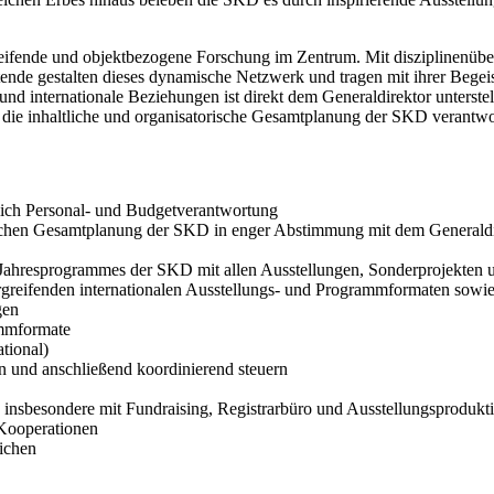
greifende und objektbezogene Forschung im Zentrum. Mit disziplinenübe
ende gestalten dieses dynamische Netzwerk und tragen mit ihrer Begeis
nd internationale Beziehungen ist direkt dem Generaldirektor unterste
 die inhaltliche und organisatorische Gesamtplanung der SKD verantwor
eßlich Personal- und Budgetverantwortung
ischen Gesamtplanung der SKD in enger Abstimmung mit dem Generald
ahresprogrammes der SKD mit allen Ausstellungen, Sonderprojekten u
reifenden internationalen Ausstellungs- und Programmformaten sowie 
gen
ammformate
tional)
n und anschließend koordinierend steuern
nsbesondere mit Fundraising, Registrarbüro und Ausstellungsproduktio
 Kooperationen
eichen