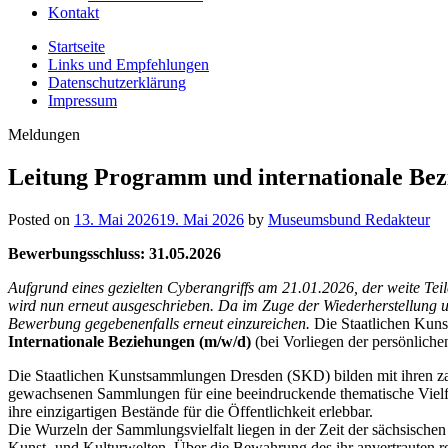
Kontakt
Startseite
Links und Empfehlungen
Datenschutzerklärung
Impressum
Meldungen
Leitung Programm und internationale Bez
Posted on
13. Mai 2026
19. Mai 2026
by
Museumsbund Redakteur
Bewerbungsschluss: 31.05.2026
Aufgrund eines gezielten Cyberangriffs am 21.01.2026, der weite Teile
wird nun erneut ausgeschrieben. Da im Zuge der Wiederherstellung un
Bewerbung gegebenenfalls erneut einzureichen.
Die Staatlichen Kuns
Internationale Beziehungen (m/w/d)
(bei Vorliegen der persönlich
Die Staatlichen Kunstsammlungen Dresden (SKD) bilden mit ihren z
gewachsenen Sammlungen für eine beeindruckende thematische Vielfa
ihre einzigartigen Bestände für die Öffentlichkeit erlebbar.
Die Wurzeln der Sammlungsvielfalt liegen in der Zeit der sächsischen
Kunst- und Kulturwelten. Über die Bewahrung des ihr anvertrauten r