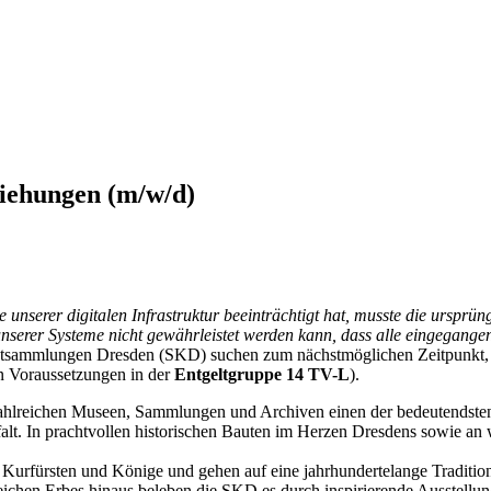
iehungen (m/w/d)
 unserer digitalen Infrastruktur beeinträchtigt hat, musste die ursprün
serer Systeme nicht gewährleistet werden kann, dass alle eingegangenen
tsammlungen Dresden (SKD) suchen zum nächstmöglichen Zeitpunkt, unb
en Voraussetzungen in der
Entgeltgruppe 14 TV-L
).
ahlreichen Museen, Sammlungen und Archiven einen der bedeutendste
lt. In prachtvollen historischen Bauten im Herzen Dresdens sowie an
 Kurfürsten und Könige und gehen auf eine jahrhundertelange Tradition
eichen Erbes hinaus beleben die SKD es durch inspirierende Ausstellu