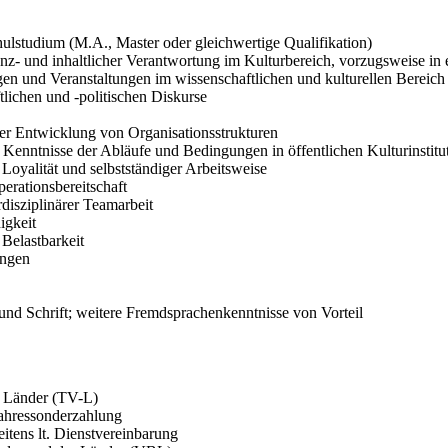
hulstudium (M.A., Master oder gleichwertige Qualifikation)
nanz- und inhaltlicher Verantwortung im Kulturbereich, vorzugsweise 
n und Veranstaltungen im wissenschaftlichen und kulturellen Bereich
tlichen und -politischen Diskurse
er Entwicklung von Organisationsstrukturen
Kenntnisse der Abläufe und Bedingungen in öffentlichen Kulturinstitu
 Loyalität und selbstständiger Arbeitsweise
erationsbereitschaft
isziplinärer Teamarbeit
igkeit
Belastbarkeit
ungen
und Schrift; weitere Fremdsprachenkenntnisse von Vorteil
er Länder (TV-L)
Jahressonderzahlung
eitens lt. Dienstvereinbarung