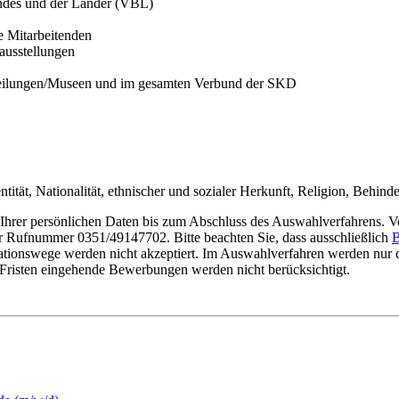
Bundes und der Länder (VBL)
 Mitarbeitenden
ausstellungen
bteilungen/Museen und im gesamten Verbund der SKD
tät, Nationalität, ethnischer und sozialer Herkunft, Religion, Behinde
g Ihrer persönlichen Daten bis zum Abschluss des Auswahlverfahrens. V
r Rufnummer 0351/49147702. Bitte beachten Sie, dass ausschließlich
B
ionswege werden nicht akzeptiert. Im Auswahlverfahren werden nur d
n Fristen eingehende Bewerbungen werden nicht berücksichtigt.